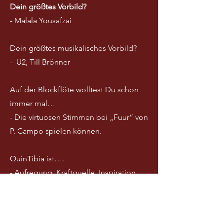
Dein größtes Vorbild?
​- Malala Yousafzai
Dein größtes musikalisches Vorbild?
- U2, Till Brönner
Auf der Blockflöte wolltest Du schon
immer mal…
- Die virtuosen Stimmen bei „Fuur“ von
P. Campo spielen können.
QuinTibia ist….
- Aufregung, Kraftquelle, Inspiration,
Herausforderung und Spaß.
Wenn Du nicht Blockflöte spielen